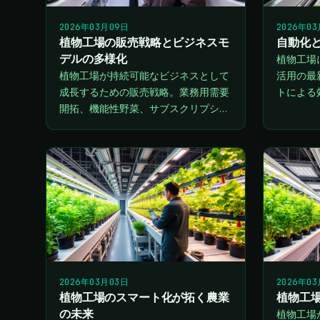
2026年03月09日
2026年0
植物工場の販売戦略とビジネスモ
自動化
デルの多様化
植物工場
植物工場が持続可能なビジネスとして
活用の最
成長するための販売戦略。業務用需要
トによる
開拓、機能性野菜、サブスクリプショ
用した精
ンモデルなど、多様な収益化アプロー
と持続可
チを解説します。
ます。
2026年03月03日
2026年0
植物工場のスマート化が拓く農業
植物工場
の未来
植物工場