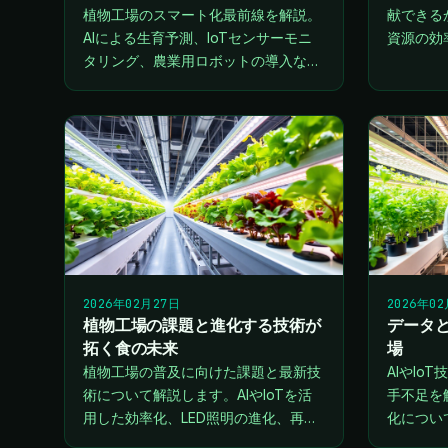
植物工場のスマート化最前線を解説。
献できる
AIによる生育予測、IoTセンサーモニ
資源の効
タリング、農業用ロボットの導入な
可能な農
ど、次世代の食料生産を支える技術革
紹介しま
新と課題についてご紹介します。
2026年02月27日
2026年0
植物工場の課題と進化する技術が
データ
拓く食の未来
場
植物工場の普及に向けた課題と最新技
AIやIo
術について解説します。AIやIoTを活
手不足を
用した効率化、LED照明の進化、再生
化につい
可能エネルギーとの連携などをご紹介
望を解説