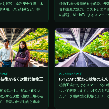
かを解説。食料安全保障、水
植物工場の最新動向を解説。安
率利用、CO2削減など、持続
食料生産の魅力、コストとエネ
業の実現に向けた取り組みを
の課題、AI・IoTによるスマート
す。
再生可能エネルギーとの連携に
詳しく紹介します。
2月26日
2026年02月25日
と技術が拓く次世代植物工
IoTとAIで変わる栽培の未来
植物工場におけるスマート化の
T技術を活用し、省エネ化や人
ついて解説します。IoTやAIを活
解決する次世代植物工場の進
たデータ駆動型の栽培により、
て、最新の技術動向と市場展
測や病害虫の早期発見が可能に
します。
人手不足の解消やコスト削減に