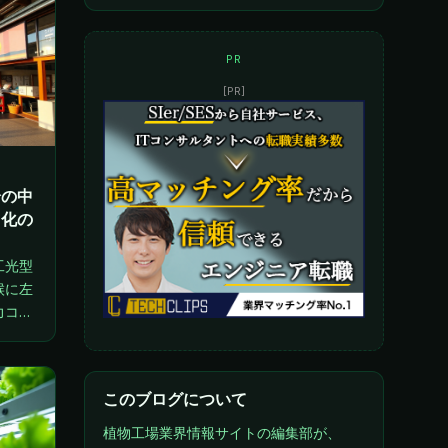
PR
[PR]
論の中
用化の
工光型
候に左
力コス
化に向
しま
このブログについて
植物工場業界情報サイトの編集部が、