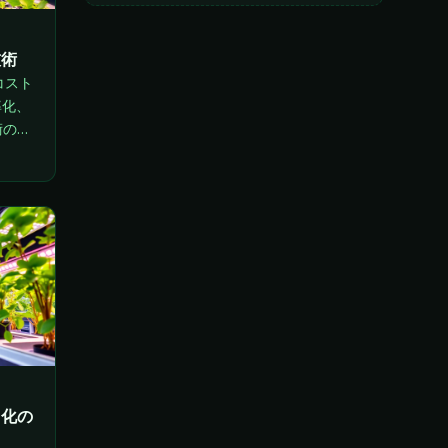
技術
コスト
率化、
術の進
伝え
ト化の