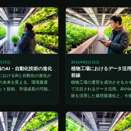
ています。
2月23日
2026年02月21日
のAI・自動化技術の進化
植物工場におけるデータ活
前線
におけるAIと自動化の進化が
の未来を変える。環境最適
植物工場の運営を成功させるカ
ット技術、市場成長の可能性
て注目されるデータ活用。AIやIo
解説します。
術を活用した栽培最適化と、今
能性について解説します。