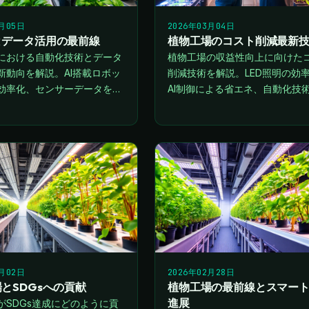
3月05日
2026年03月04日
とデータ活用の最前線
植物工場のコスト削減最新
における自動化技術とデータ
植物工場の収益性向上に向けた
新動向を解説。AI搭載ロボッ
削減技術を解説。LED照明の効
効率化、センサーデータを活
AI制御による省エネ、自動化技
密栽培管理など、生産性向上
歩など、2026年の最新動向をお
能な農業への展望をご紹介し
します。
3月02日
2026年02月28日
とSDGsへの貢献
植物工場の最前線とスマー
進展
がSDGs達成にどのように貢