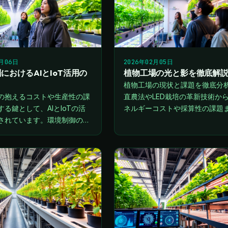
2月06日
2026年02月05日
におけるAIとIoT活用の
植物工場の光と影を徹底解
植物工場の現状と課題を徹底分
の抱えるコストや生産性の課
直農法やLED栽培の革新技術か
る鍵として、AIとIoTの活
ネルギーコストや採算性の課題
されています。環境制御の自
植物工場の光と影を詳しく解説
ータに基づく栽培戦略、電力
す。
適化など、テクノロジーの力
る未来の農業の姿を…