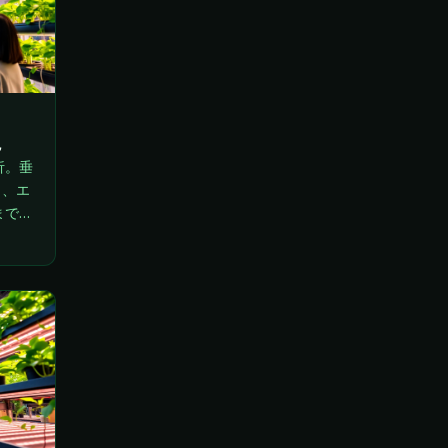
説
析。垂
ら、エ
まで、
しま