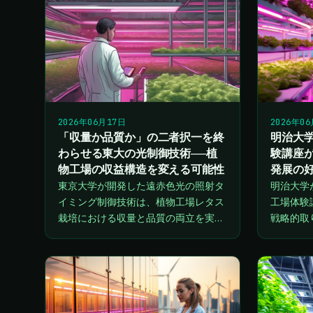
2026年06月17日
2026年0
「収量か品質か」の二者択一を終
明治大
わらせる東大の光制御技術──植
験講座
物工場の収益構造を変える可能性
発展の
東京大学が開発した遠赤色光の照射タ
明治大学
イミング制御技術は、植物工場レタス
工場体験
栽培における収量と品質の両立を実
戦略的取
現。電力コスト削減と収益性向上に直
界にとっ
結するこの成果が、業界の採算モデル
将来の人
をどう変えるか分析します。
る可能性