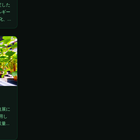
定した
ルギー
化、
ついて
進展に
用し
収量予
なり、
貢献し