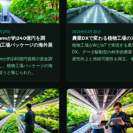
5月19日
2026年03月10日
i Farmが約240億円を調
農業DXで変わる植物工場の
物工場パッケージの海外展
植物工場がAIとIoTで実現する農
DX。データ駆動型の科学的農業
 Farmが約240億円規模の資金調
産性向上と持続可能性を両立。
し、植物工場パッケージの海
と安定生産がもたらす食の未来
狙うと報じられた。
します。