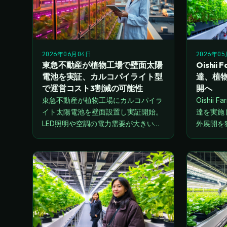
2026年06月04日
2026年0
東急不動産が植物工場で壁面太陽
Oishi
電池を実証、カルコパイライト型
達、植
で運営コスト3割減の可能性
開へ
東急不動産が植物工場にカルコパイラ
Oishii
イト太陽電池を壁面設置し実証開始。
達を実施
LED照明や空調の電力需要が大きい植
外展開を
物工場で、壁面発電により運営コスト
削減とエネルギー自給率向上を目指す
次世代施設園芸の取り組みを解…