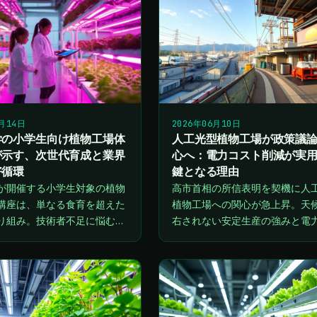
6月14日
2026年06月10日
学の小学生向け植物工場体
人工光型植物工場が政策議
が示す、次世代育成と業界
心へ：電力コスト削減が実
好循環
鍵となる理由
が開催する小学生対象の植物
高市首相の所信表明を契機に人
講座は、単なる食育を超えた
植物工場への関心が急上昇。天
り組み。技術者不足に悩む業
右されない安定生産の強みと電
て、幼少期からの関心喚起が
ト課題の両面から、今後の実用
材パイプライン構築につなが
けた技術革新と投資戦略を分析
を分析します。
す。