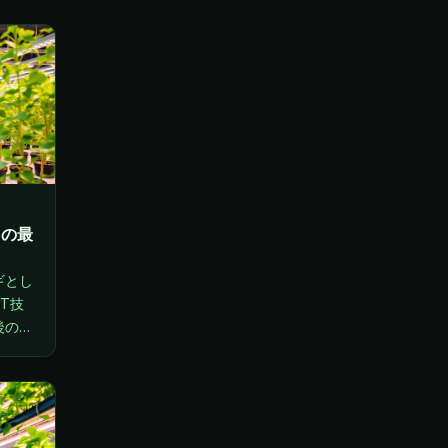
用の最
ギとし
T技
後の可