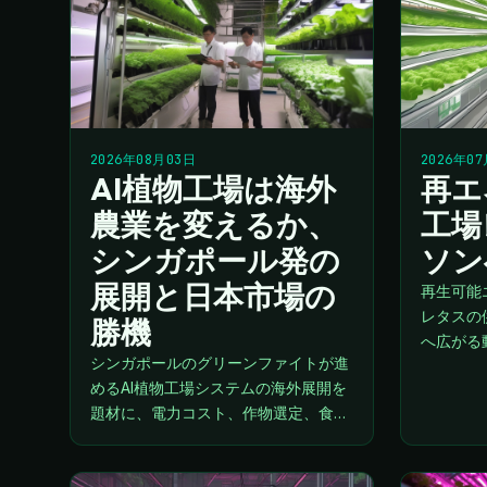
2026年08月03日
2026年0
AI植物工場は海外
再エ
農業を変えるか、
工場
シンガポール発の
ソン
展開と日本市場の
再生可能
レタスの
勝機
へ広がる
シンガポールのグリーンファイトが進
力、品質
めるAI植物工場システムの海外展開を
場の次の
題材に、電力コスト、作物選定、食品
安全、日本企業との協業機会を具体的
に考察します。