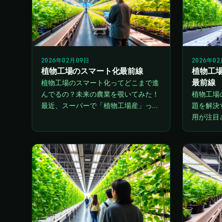
2026年02月09日
2026年0
植物工場のスマート化最前線
植物工場
最前線
植物工場のスマート化ってどこまで進
んでるの？未来の農業を覗いてみた！
植物工場
最近、スーパーで「植物工場産」って
題を解決す
書かれた野菜を見かけることが増えて
用が注目
きた気がするんだ。
動化、デ
消費の最
で実現す