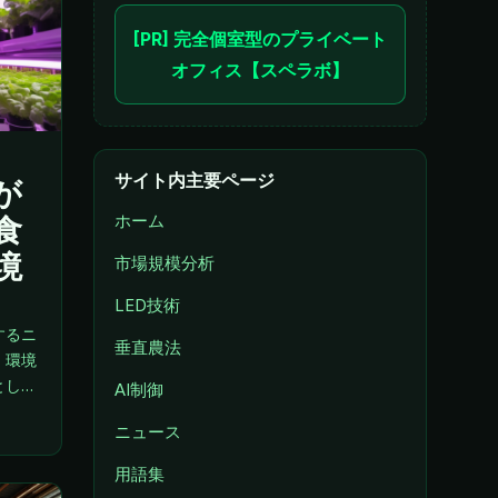
[PR] 完全個室型のプライベート
オフィス【スペラボ】
サイト内主要ページ
が
食
ホーム
境
市場規模分析
LED技術
するニ
垂直農法
、環境
として
AI制御
分析し
ニュース
用語集