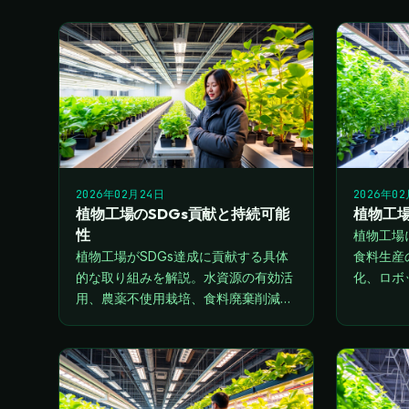
します。
2026年02月24日
2026年0
植物工場のSDGs貢献と持続可能
植物工場
性
植物工場
植物工場がSDGs達成に貢献する具体
食料生産
的な取り組みを解説。水資源の有効活
化、ロボ
用、農薬不使用栽培、食料廃棄削減、
を詳しく
地域活性化など多角的な視点からご紹
介します。