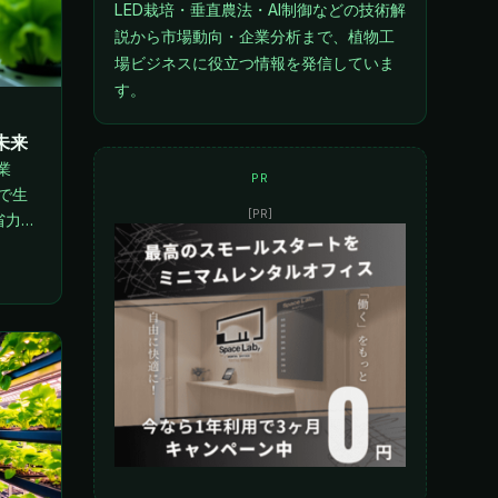
LED栽培・垂直農法・AI制御などの技術解
説から市場動向・企業分析まで、植物工
場ビジネスに役立つ情報を発信していま
す。
未来
業
PR
で生
[PR]
省力化
を解説