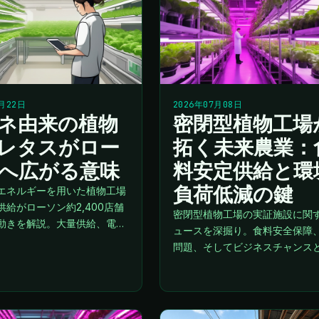
7月22日
2026年07月08日
ネ由来の植物
密閉型植物工場
レタスがロー
拓く未来農業：
へ広がる意味
料安定供給と環
負荷低減の鍵
エネルギーを用いた植物工場
供給がローソン約2,400店舗
密閉型植物工場の実証施設に関
動きを解説。大量供給、電
ュースを深掘り。食料安全保障
管理、調達の観点から植物工
問題、そしてビジネスチャンス
課題を考える。
の植物工場の可能性を多角的に
ます。